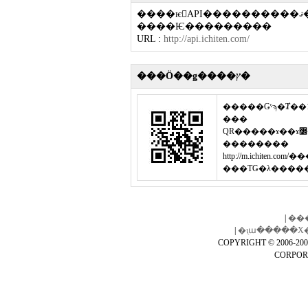
����ѥAPI����������פ��ޤ����������֥����ӥ���ȯ���ͤϤ
����Ѥ���������
URL :
http://api.ichiten.com/
���Ӧ��ǥ����ץ�
�����Ǥˤϡ�Ⱦ��
���
QR�����ɤ��ɤ߼�äƷ������ä��饵���Ȥإ����������Ƥ�
��������
http://m.ichit
���ΤǤ�λ����
|
��
|
�ιֻա�����Х
COPYRIGHT © 2006-20
CORPORAT